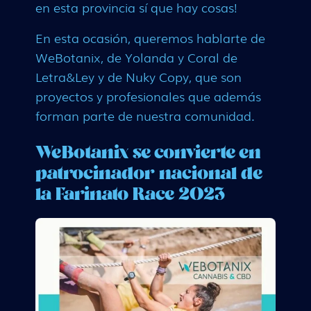
en esta provincia sí que hay cosas!
En esta ocasión, queremos hablarte de
WeBotanix, de Yolanda y Coral de
Letra&Ley y de Nuky Copy, que son
proyectos y profesionales que además
forman parte de nuestra comunidad.
WeBotanix se convierte en
patrocinador nacional de
la Farinato Race 2023