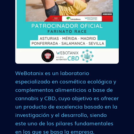
WeBotanix es un laboratorio
especializado en cosmética ecológica y
complementos alimenticios a base de
cannabis y CBD, cuyo objetivo es ofrecer
un producto de excelencia basado en la
investigación y el desarrollo, siendo
este uno de los pilares fundamentales
en los que se basa la empresa.