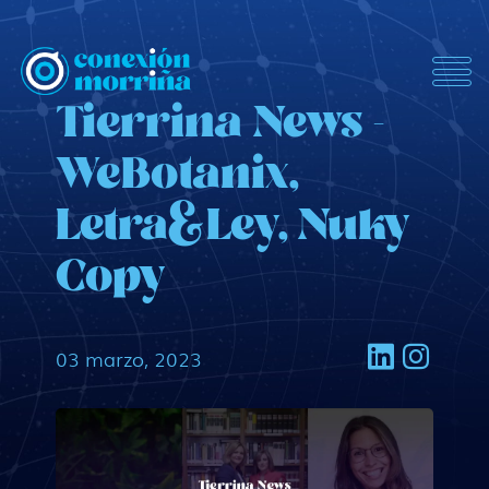
ConexionMorrina
Tierrina News -
WeBotanix,
Letra&Ley, Nuky
Copy
03 marzo, 2023