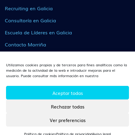
Recruiting en Galicia
Consultoría en Galicia
Escuela de Líderes en Galicia
Contacto Morriña
Utilizamos cookies propias y de terceros para fines analíticos como la
¿DÓNDE ESTAMOS?
medición de la actividad de la web e introducir mejoras para el
usuario. Puede consultar más información en nuestra
León
Av. Independencia, 14, Planta 3, 24003, León (León).
Aceptar todas
Rechazar todas
CONTACTO
Ver preferencias
Tlf. 670 360 166
Política de cookies
Política de privacidad
Aviso legal