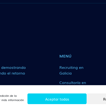
MENÚ
a demostrando
Recruiting en
ndo el retorno
Galicia
Consultoría en
Galicia
edición de la
Escuela de Líderes
Aceptar todas
R
ar más información
en Galicia