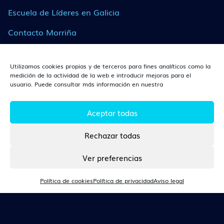
Escuela de Líderes en Galicia
Contacto Morriña
Utilizamos cookies propias y de terceros para fines analíticos como la
¿DÓNDE ESTAMOS?
medición de la actividad de la web e introducir mejoras para el
usuario. Puede consultar más información en nuestra
León
Av. Independencia, 14, Planta 3, 24003, León (León).
Aceptar todas
Rechazar todas
CONTACTO
Ver preferencias
Tlf. 670 360 166
Política de cookies
Política de privacidad
Aviso legal
people@talentarea.es