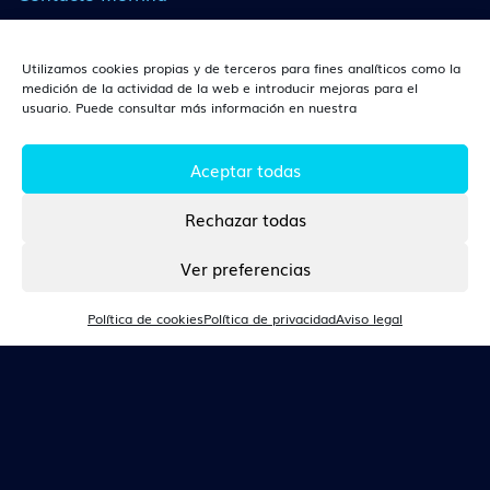
Utilizamos cookies propias y de terceros para fines analíticos como la
¿DÓNDE ESTAMOS?
medición de la actividad de la web e introducir mejoras para el
usuario. Puede consultar más información en nuestra
León
Av. Independencia, 14, Planta 3, 24003, León (León).
Aceptar todas
Rechazar todas
CONTACTO
Ver preferencias
Tlf. 670 360 166
Política de cookies
Política de privacidad
Aviso legal
people@talentarea.es