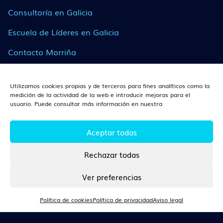
Consultoría en Galicia
Escuela de Líderes en Galicia
Contacto Morriña
Utilizamos cookies propias y de terceros para fines analíticos como la
¿DÓNDE ESTAMOS?
medición de la actividad de la web e introducir mejoras para el
usuario. Puede consultar más información en nuestra
León
Av. Independencia, 14, Planta 3, 24003, León (León).
Aceptar todas
Rechazar todas
CONTACTO
Ver preferencias
Tlf. 670 360 166
Política de cookies
Política de privacidad
Aviso legal