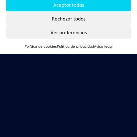
Aceptar todas
Rechazar todas
CONTACTO
Ver preferencias
Tlf. 670 360 166
Política de cookies
Política de privacidad
Aviso legal
people@talentarea.es
Copyright © 2026 Conexión Morriña. Todos los derechos
reservados.
Política de privacidad
Aviso legal
Política de cookies (UE)