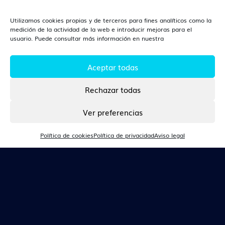
Utilizamos cookies propias y de terceros para fines analíticos como la
¿DÓNDE ESTAMOS?
medición de la actividad de la web e introducir mejoras para el
usuario. Puede consultar más información en nuestra
León
Av. Independencia, 14, Planta 3, 24003, León (León).
Aceptar todas
Rechazar todas
CONTACTO
Ver preferencias
Tlf. 670 360 166
Política de cookies
Política de privacidad
Aviso legal
people@talentarea.es