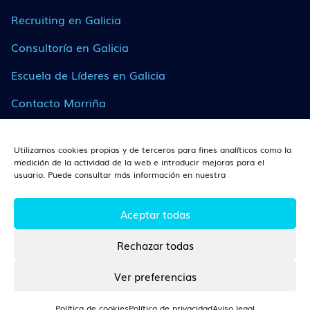
Recruiting en Galicia
Consultoría en Galicia
Escuela de Líderes en Galicia
Contacto Morriña
Utilizamos cookies propias y de terceros para fines analíticos como la
¿DÓNDE ESTAMOS?
medición de la actividad de la web e introducir mejoras para el
usuario. Puede consultar más información en nuestra
León
Av. Independencia, 14, Planta 3, 24003, León (León).
Aceptar todas
Rechazar todas
CONTACTO
Ver preferencias
Tlf. 670 360 166
Política de cookies
Política de privacidad
Aviso legal